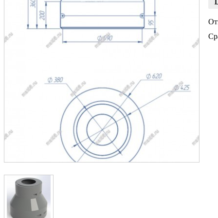
От
Ср