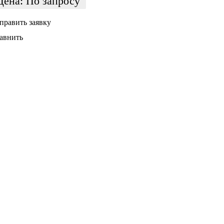
Цена:
По запросу
править заявку
авнить