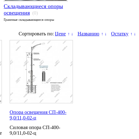
Складывающиеся опоры
освещения
(0)
Граненые складывающиеся опоры
Сортировать по:
Цене
Названию
Остатку
↑
↓
↑
↓
↑
↓
Опора освещения СП-400-
9,0/11,0-02-ц
Силовая опора СП-400-
е
9,0/11,0-02-ц