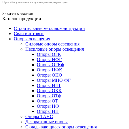
Просьба уточнять актуальную информацию.
Заказать звонок
Каталог продукции
Строительные металлоконструкции
Сваи винтовые
Опоры освещения
Силовые опоры освещения
Несиловые опоры освещения
Опоры ОГК
Опоры НФГ
Опоры ОГКф
Опоры НФК
Опоры ОНО
Опоры МНО-ФГ
Опоры НПГ
Опоры ОКК
Опоры ОТф
Опоры ОТ
Опоры НФ
Опоры НП
Опоры ТАНС
Декоративные опоры
Складывающиеся опоры освещения