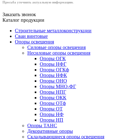
Просьба уточнять актуальную информацию.
Заказать звонок
Каталог продукции
Строительные металлоконструкции
Сваи винтовые
Опоры освещения
Силовые опоры освещения
Несиловые опоры освещения
Опоры ОГК
Опоры НФГ
Опоры ОГКф
Опоры НФК
Опоры ОНО
Опоры МНО-ФГ
Опоры НПГ
Опоры ОКК
Опоры ОТф
Опоры ОТ
Опоры НФ
Опоры НП
Опоры ТАНС
Декоративные опоры
Складывающиеся опоры освещения